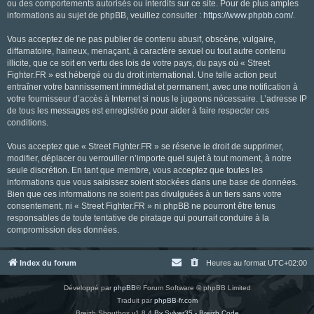
ou des comportements autorisés ou interdits sur ce site. Pour de plus amples
informations au sujet de phpBB, veuillez consulter :
https://www.phpbb.com/
.
Vous acceptez de ne pas publier de contenu abusif, obscène, vulgaire,
diffamatoire, haineux, menaçant, à caractère sexuel ou tout autre contenu
illicite, que ce soit en vertu des lois de votre pays, du pays où « Street
Fighter.FR » est hébergé ou du droit international. Une telle action peut
entraîner votre bannissement immédiat et permanent, avec une notification à
votre fournisseur d’accès à Internet si nous le jugeons nécessaire. L’adresse IP
de tous les messages est enregistrée pour aider à faire respecter ces
conditions.
Vous acceptez que « Street Fighter.FR » se réserve le droit de supprimer,
modifier, déplacer ou verrouiller n’importe quel sujet à tout moment, à notre
seule discrétion. En tant que membre, vous acceptez que toutes les
informations que vous saisissez soient stockées dans une base de données.
Bien que ces informations ne soient pas divulguées à un tiers sans votre
consentement, ni « Street Fighter.FR » ni phpBB ne pourront être tenus
responsables de toute tentative de piratage qui pourrait conduire à la
compromission des données.
Index du forum
Heures au format
UTC+02:00
Développé par
phpBB
® Forum Software © phpBB Limited
Traduit par
phpBB-fr.com
Breizh Shoutbox v1.8.4
By Sylver35 - Breizh Code