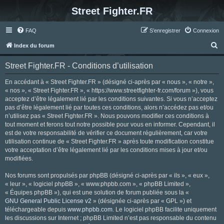
Street Fighter.FR
FAQ
S’enregistrer
Connexion
R
Index du forum
e
Street Fighter.FR - Conditions d’utilisation
c
h
En accédant à « Street Fighter.FR » (désigné ci-après par « nous », « notre »,
« nos », « Street Fighter.FR », « https://www.streetfighter-fr.com/forum »), vous
e
acceptez d’être légalement lié par les conditions suivantes. Si vous n’acceptez
r
pas d’être légalement lié par toutes ces conditions, alors n’accédez pas et/ou
n’utilisez pas « Street Fighter.FR ». Nous pouvons modifier ces conditions à
c
tout moment et ferons tout notre possible pour vous en informer. Cependant, il
h
est de votre responsabilité de vérifier ce document régulièrement, car votre
utilisation continue de « Street Fighter.FR » après toute modification constitue
e
votre acceptation d’être légalement lié par les conditions mises à jour et/ou
r
modifiées.
Nos forums sont propulsés par phpBB (désigné ci-après par « ils », « eux »,
« leur », « logiciel phpBB », « www.phpbb.com », « phpBB Limited »,
« Équipes phpBB »), qui est une solution de forum publiée sous la «
GNU General Public License v2
» (désignée ci-après par « GPL ») et
téléchargeable depuis
www.phpbb.com
. Le logiciel phpBB facilite uniquement
les discussions sur Internet ; phpBB Limited n’est pas responsable du contenu