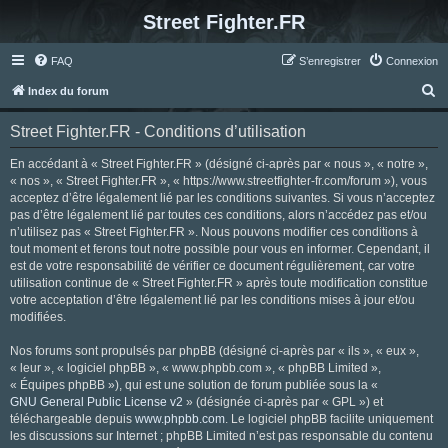
Street Fighter.FR
FAQ
S’enregistrer
Connexion
R
Index du forum
e
Street Fighter.FR - Conditions d’utilisation
c
h
En accédant à « Street Fighter.FR » (désigné ci-après par « nous », « notre »,
« nos », « Street Fighter.FR », « https://www.streetfighter-fr.com/forum »), vous
e
acceptez d’être légalement lié par les conditions suivantes. Si vous n’acceptez
r
pas d’être légalement lié par toutes ces conditions, alors n’accédez pas et/ou
n’utilisez pas « Street Fighter.FR ». Nous pouvons modifier ces conditions à
c
tout moment et ferons tout notre possible pour vous en informer. Cependant, il
h
est de votre responsabilité de vérifier ce document régulièrement, car votre
utilisation continue de « Street Fighter.FR » après toute modification constitue
e
votre acceptation d’être légalement lié par les conditions mises à jour et/ou
r
modifiées.
Nos forums sont propulsés par phpBB (désigné ci-après par « ils », « eux »,
« leur », « logiciel phpBB », « www.phpbb.com », « phpBB Limited »,
« Équipes phpBB »), qui est une solution de forum publiée sous la «
GNU General Public License v2
» (désignée ci-après par « GPL ») et
téléchargeable depuis
www.phpbb.com
. Le logiciel phpBB facilite uniquement
les discussions sur Internet ; phpBB Limited n’est pas responsable du contenu