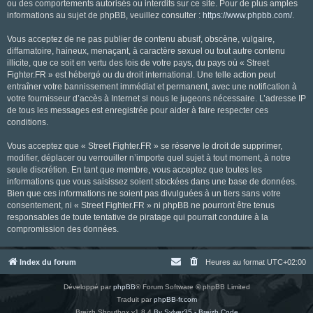
ou des comportements autorisés ou interdits sur ce site. Pour de plus amples
informations au sujet de phpBB, veuillez consulter :
https://www.phpbb.com/
.
Vous acceptez de ne pas publier de contenu abusif, obscène, vulgaire,
diffamatoire, haineux, menaçant, à caractère sexuel ou tout autre contenu
illicite, que ce soit en vertu des lois de votre pays, du pays où « Street
Fighter.FR » est hébergé ou du droit international. Une telle action peut
entraîner votre bannissement immédiat et permanent, avec une notification à
votre fournisseur d’accès à Internet si nous le jugeons nécessaire. L’adresse IP
de tous les messages est enregistrée pour aider à faire respecter ces
conditions.
Vous acceptez que « Street Fighter.FR » se réserve le droit de supprimer,
modifier, déplacer ou verrouiller n’importe quel sujet à tout moment, à notre
seule discrétion. En tant que membre, vous acceptez que toutes les
informations que vous saisissez soient stockées dans une base de données.
Bien que ces informations ne soient pas divulguées à un tiers sans votre
consentement, ni « Street Fighter.FR » ni phpBB ne pourront être tenus
responsables de toute tentative de piratage qui pourrait conduire à la
compromission des données.
Index du forum
Heures au format
UTC+02:00
Développé par
phpBB
® Forum Software © phpBB Limited
Traduit par
phpBB-fr.com
Breizh Shoutbox v1.8.4
By Sylver35 - Breizh Code