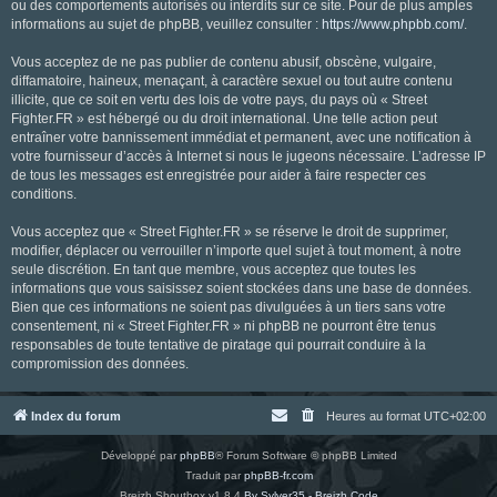
ou des comportements autorisés ou interdits sur ce site. Pour de plus amples
informations au sujet de phpBB, veuillez consulter :
https://www.phpbb.com/
.
Vous acceptez de ne pas publier de contenu abusif, obscène, vulgaire,
diffamatoire, haineux, menaçant, à caractère sexuel ou tout autre contenu
illicite, que ce soit en vertu des lois de votre pays, du pays où « Street
Fighter.FR » est hébergé ou du droit international. Une telle action peut
entraîner votre bannissement immédiat et permanent, avec une notification à
votre fournisseur d’accès à Internet si nous le jugeons nécessaire. L’adresse IP
de tous les messages est enregistrée pour aider à faire respecter ces
conditions.
Vous acceptez que « Street Fighter.FR » se réserve le droit de supprimer,
modifier, déplacer ou verrouiller n’importe quel sujet à tout moment, à notre
seule discrétion. En tant que membre, vous acceptez que toutes les
informations que vous saisissez soient stockées dans une base de données.
Bien que ces informations ne soient pas divulguées à un tiers sans votre
consentement, ni « Street Fighter.FR » ni phpBB ne pourront être tenus
responsables de toute tentative de piratage qui pourrait conduire à la
compromission des données.
Index du forum
Heures au format
UTC+02:00
Développé par
phpBB
® Forum Software © phpBB Limited
Traduit par
phpBB-fr.com
Breizh Shoutbox v1.8.4
By Sylver35 - Breizh Code