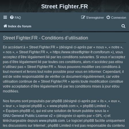
Street Fighter.FR
FAQ
S’enregistrer
Connexion
R
Index du forum
e
Street Fighter.FR - Conditions d’utilisation
c
h
En accédant à « Street Fighter.FR » (désigné ci-après par « nous », « notre »,
« nos », « Street Fighter.FR », « https://www.streetfighter-fr.com/forum »), vous
e
acceptez d’être légalement lié par les conditions suivantes. Si vous n’acceptez
r
pas d’être légalement lié par toutes ces conditions, alors n’accédez pas et/ou
n’utilisez pas « Street Fighter.FR ». Nous pouvons modifier ces conditions à
c
tout moment et ferons tout notre possible pour vous en informer. Cependant, il
h
est de votre responsabilité de vérifier ce document régulièrement, car votre
utilisation continue de « Street Fighter.FR » après toute modification constitue
e
votre acceptation d’être légalement lié par les conditions mises à jour et/ou
r
modifiées.
Nos forums sont propulsés par phpBB (désigné ci-après par « ils », « eux »,
« leur », « logiciel phpBB », « www.phpbb.com », « phpBB Limited »,
« Équipes phpBB »), qui est une solution de forum publiée sous la «
GNU General Public License v2
» (désignée ci-après par « GPL ») et
téléchargeable depuis
www.phpbb.com
. Le logiciel phpBB facilite uniquement
les discussions sur Internet ; phpBB Limited n’est pas responsable du contenu