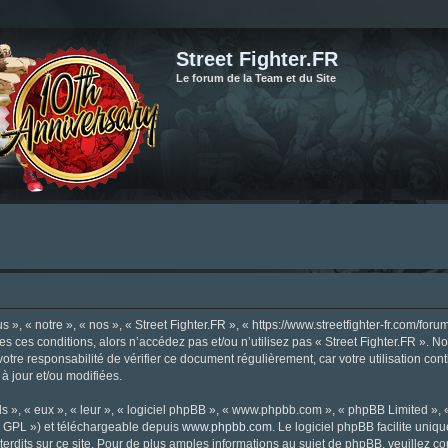
Street Fighter.FR
Le forum de la Team et du Site
», « notre », « nos », « Street Fighter.FR », « https://www.streetfighter-fr.com/foru
tes ces conditions, alors n’accédez pas et/ou n’utilisez pas « Street Fighter.FR ». 
votre responsabilité de vérifier ce document régulièrement, car votre utilisation con
 à jour et/ou modifiées.
s », « eux », « leur », « logiciel phpBB », « www.phpbb.com », « phpBB Limited »,
« GPL ») et téléchargeable depuis
www.phpbb.com
. Le logiciel phpBB facilite uniq
dits sur ce site. Pour de plus amples informations au sujet de phpBB, veuillez co