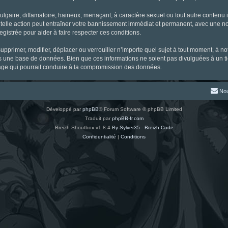
gaire, diffamatoire, haineux, menaçant, à caractère sexuel ou tout autre contenu ill
 telle action peut entraîner votre bannissement immédiat et permanent, avec une noti
gistrée pour aider à faire respecter ces conditions.
supprimer, modifier, déplacer ou verrouiller n’importe quel sujet à tout moment, à 
s une base de données. Bien que ces informations ne soient pas divulguées à un ti
tage qui pourrait conduire à la compromission des données.
Nou
Développé par
phpBB
® Forum Software © phpBB Limited
Traduit par
phpBB-fr.com
Breizh Shoutbox v1.8.4
By Sylver35 - Breizh Code
Confidentialité
|
Conditions