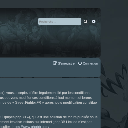
Rechercher
Recherche avan
S’enregistrer
Connexion
m »), vous acceptez d’être légalement lié par les conditions
Nous pouvons modifier ces conditions à tout moment et ferons
tinue de « Street Fighter.FR » après toute modification constitue
 « Équipes phpBB »), qui est une solution de forum publiée sous
uement les discussions sur Internet ; phpBB Limited n’est pas
nsulter :
https://www.phpbb.com/
.