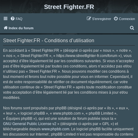
Street Fighter.FR
FAQ
S’enregistrer
Connexion
R
Index du forum
e
Street Fighter.FR - Conditions d’utilisation
c
h
En accédant à « Street Fighter.FR » (désigné ci-après par « nous », « notre »,
« nos », « Street Fighter.FR », « https://www.streetfighter-fr.com/forum »), vous
e
acceptez d’être légalement lié par les conditions suivantes. Si vous n’acceptez
r
pas d’être légalement lié par toutes ces conditions, alors n’accédez pas et/ou
n’utilisez pas « Street Fighter.FR ». Nous pouvons modifier ces conditions à
c
tout moment et ferons tout notre possible pour vous en informer. Cependant, il
h
est de votre responsabilité de vérifier ce document régulièrement, car votre
utilisation continue de « Street Fighter.FR » après toute modification constitue
e
votre acceptation d’être légalement lié par les conditions mises à jour et/ou
r
modifiées.
Nos forums sont propulsés par phpBB (désigné ci-après par « ils », « eux »,
« leur », « logiciel phpBB », « www.phpbb.com », « phpBB Limited »,
« Équipes phpBB »), qui est une solution de forum publiée sous la «
GNU General Public License v2
» (désignée ci-après par « GPL ») et
téléchargeable depuis
www.phpbb.com
. Le logiciel phpBB facilite uniquement
les discussions sur Internet ; phpBB Limited n’est pas responsable du contenu