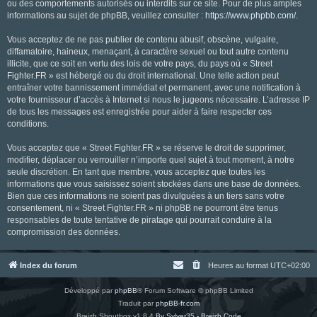
ou des comportements autorisés ou interdits sur ce site. Pour de plus amples
informations au sujet de phpBB, veuillez consulter :
https://www.phpbb.com/
.
Vous acceptez de ne pas publier de contenu abusif, obscène, vulgaire,
diffamatoire, haineux, menaçant, à caractère sexuel ou tout autre contenu
illicite, que ce soit en vertu des lois de votre pays, du pays où « Street
Fighter.FR » est hébergé ou du droit international. Une telle action peut
entraîner votre bannissement immédiat et permanent, avec une notification à
votre fournisseur d’accès à Internet si nous le jugeons nécessaire. L’adresse IP
de tous les messages est enregistrée pour aider à faire respecter ces
conditions.
Vous acceptez que « Street Fighter.FR » se réserve le droit de supprimer,
modifier, déplacer ou verrouiller n’importe quel sujet à tout moment, à notre
seule discrétion. En tant que membre, vous acceptez que toutes les
informations que vous saisissez soient stockées dans une base de données.
Bien que ces informations ne soient pas divulguées à un tiers sans votre
consentement, ni « Street Fighter.FR » ni phpBB ne pourront être tenus
responsables de toute tentative de piratage qui pourrait conduire à la
compromission des données.
Index du forum
Heures au format
UTC+02:00
Développé par
phpBB
® Forum Software © phpBB Limited
Traduit par
phpBB-fr.com
Breizh Shoutbox v1.8.4
By Sylver35 - Breizh Code