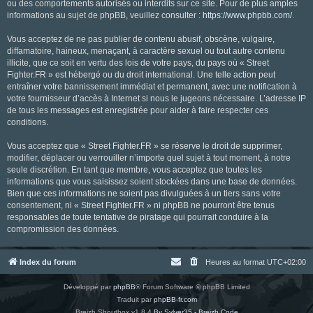
ou des comportements autorisés ou interdits sur ce site. Pour de plus amples
informations au sujet de phpBB, veuillez consulter :
https://www.phpbb.com/
.
Vous acceptez de ne pas publier de contenu abusif, obscène, vulgaire,
diffamatoire, haineux, menaçant, à caractère sexuel ou tout autre contenu
illicite, que ce soit en vertu des lois de votre pays, du pays où « Street
Fighter.FR » est hébergé ou du droit international. Une telle action peut
entraîner votre bannissement immédiat et permanent, avec une notification à
votre fournisseur d’accès à Internet si nous le jugeons nécessaire. L’adresse IP
de tous les messages est enregistrée pour aider à faire respecter ces
conditions.
Vous acceptez que « Street Fighter.FR » se réserve le droit de supprimer,
modifier, déplacer ou verrouiller n’importe quel sujet à tout moment, à notre
seule discrétion. En tant que membre, vous acceptez que toutes les
informations que vous saisissez soient stockées dans une base de données.
Bien que ces informations ne soient pas divulguées à un tiers sans votre
consentement, ni « Street Fighter.FR » ni phpBB ne pourront être tenus
responsables de toute tentative de piratage qui pourrait conduire à la
compromission des données.
Index du forum
Heures au format
UTC+02:00
Développé par
phpBB
® Forum Software © phpBB Limited
Traduit par
phpBB-fr.com
Breizh Shoutbox v1.8.4
By Sylver35 - Breizh Code