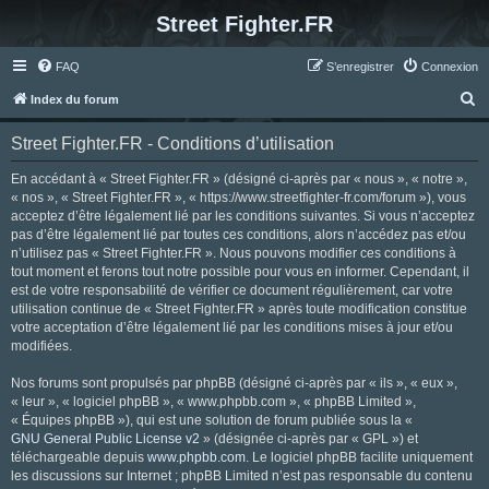
Street Fighter.FR
FAQ
S’enregistrer
Connexion
R
Index du forum
e
Street Fighter.FR - Conditions d’utilisation
c
h
En accédant à « Street Fighter.FR » (désigné ci-après par « nous », « notre »,
« nos », « Street Fighter.FR », « https://www.streetfighter-fr.com/forum »), vous
e
acceptez d’être légalement lié par les conditions suivantes. Si vous n’acceptez
r
pas d’être légalement lié par toutes ces conditions, alors n’accédez pas et/ou
n’utilisez pas « Street Fighter.FR ». Nous pouvons modifier ces conditions à
c
tout moment et ferons tout notre possible pour vous en informer. Cependant, il
h
est de votre responsabilité de vérifier ce document régulièrement, car votre
utilisation continue de « Street Fighter.FR » après toute modification constitue
e
votre acceptation d’être légalement lié par les conditions mises à jour et/ou
r
modifiées.
Nos forums sont propulsés par phpBB (désigné ci-après par « ils », « eux »,
« leur », « logiciel phpBB », « www.phpbb.com », « phpBB Limited »,
« Équipes phpBB »), qui est une solution de forum publiée sous la «
GNU General Public License v2
» (désignée ci-après par « GPL ») et
téléchargeable depuis
www.phpbb.com
. Le logiciel phpBB facilite uniquement
les discussions sur Internet ; phpBB Limited n’est pas responsable du contenu