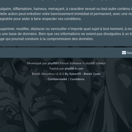
gaire, diffamatoire, haineux, menaçant, à caractère sexuel ou tout autre contenu ill
 telle action peut entraîner votre bannissement immédiat et permanent, avec une noti
gistrée pour aider à faire respecter ces conditions.
supprimer, modifier, déplacer ou verrouiller n’importe quel sujet à tout moment, à 
s une base de données. Bien que ces informations ne soient pas divulguées à un ti
tage qui pourrait conduire à la compromission des données.
Nou
Développé par
phpBB
® Forum Software © phpBB Limited
Traduit par
phpBB-fr.com
Breizh Shoutbox v1.8.4
By Sylver35 - Breizh Code
Confidentialité
|
Conditions