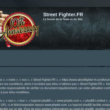
Street Fighter.FR
Le forum de la Team et du Site
», « notre », « nos », « Street Fighter.FR », « https://www.streetfighter-fr.com/foru
tes ces conditions, alors n’accédez pas et/ou n’utilisez pas « Street Fighter.FR ». 
votre responsabilité de vérifier ce document régulièrement, car votre utilisation con
 à jour et/ou modifiées.
s », « eux », « leur », « logiciel phpBB », « www.phpbb.com », « phpBB Limited »,
« GPL ») et téléchargeable depuis
www.phpbb.com
. Le logiciel phpBB facilite uniq
dits sur ce site. Pour de plus amples informations au sujet de phpBB, veuillez co