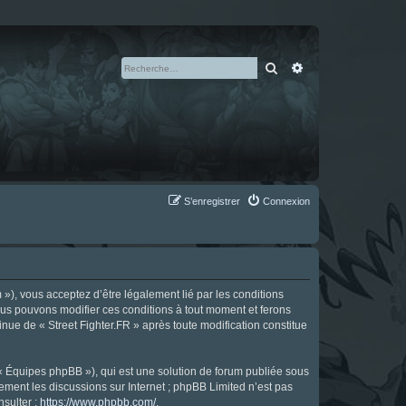
Rechercher
Recherche avan
S’enregistrer
Connexion
m »), vous acceptez d’être légalement lié par les conditions
Nous pouvons modifier ces conditions à tout moment et ferons
tinue de « Street Fighter.FR » après toute modification constitue
 « Équipes phpBB »), qui est une solution de forum publiée sous
uement les discussions sur Internet ; phpBB Limited n’est pas
nsulter :
https://www.phpbb.com/
.