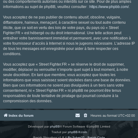
ou des comportements autorisés ou interdits sur ce site. Pour de plus amples
informations au sujet de phpBB, veuillez consulter :
https://www.phpbb.com/
.
Vous acceptez de ne pas publier de contenu abusif, obscène, vulgaire,
diffamatoire, haineux, menaçant, à caractère sexuel ou tout autre contenu
illicite, que ce soit en vertu des lois de votre pays, du pays où « Street
Fighter.FR » est hébergé ou du droit international. Une telle action peut
entraîner votre bannissement immédiat et permanent, avec une notification à
votre fournisseur d’accès à Internet si nous le jugeons nécessaire. L’adresse IP
de tous les messages est enregistrée pour aider à faire respecter ces
conditions.
Vous acceptez que « Street Fighter.FR » se réserve le droit de supprimer,
modifier, déplacer ou verrouiller n’importe quel sujet à tout moment, à notre
seule discrétion. En tant que membre, vous acceptez que toutes les
informations que vous saisissez soient stockées dans une base de données.
Bien que ces informations ne soient pas divulguées à un tiers sans votre
consentement, ni « Street Fighter.FR » ni phpBB ne pourront être tenus
responsables de toute tentative de piratage qui pourrait conduire à la
compromission des données.
Index du forum
Heures au format
UTC+02:00
Développé par
phpBB
® Forum Software © phpBB Limited
Traduit par
phpBB-fr.com
Breizh Shoutbox v1.8.4
By Sylver35 - Breizh Code