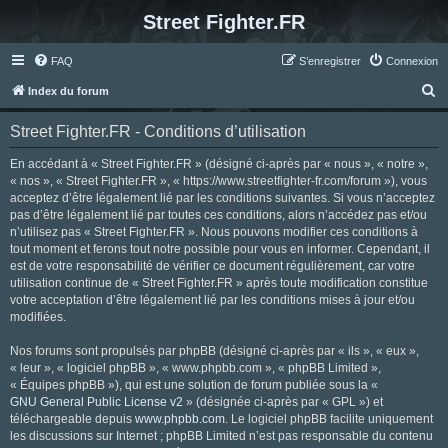
Street Fighter.FR
FAQ
S’enregistrer
Connexion
R
Index du forum
e
Street Fighter.FR - Conditions d’utilisation
c
h
En accédant à « Street Fighter.FR » (désigné ci-après par « nous », « notre »,
« nos », « Street Fighter.FR », « https://www.streetfighter-fr.com/forum »), vous
e
acceptez d’être légalement lié par les conditions suivantes. Si vous n’acceptez
r
pas d’être légalement lié par toutes ces conditions, alors n’accédez pas et/ou
n’utilisez pas « Street Fighter.FR ». Nous pouvons modifier ces conditions à
c
tout moment et ferons tout notre possible pour vous en informer. Cependant, il
h
est de votre responsabilité de vérifier ce document régulièrement, car votre
utilisation continue de « Street Fighter.FR » après toute modification constitue
e
votre acceptation d’être légalement lié par les conditions mises à jour et/ou
r
modifiées.
Nos forums sont propulsés par phpBB (désigné ci-après par « ils », « eux »,
« leur », « logiciel phpBB », « www.phpbb.com », « phpBB Limited »,
« Équipes phpBB »), qui est une solution de forum publiée sous la «
GNU General Public License v2
» (désignée ci-après par « GPL ») et
téléchargeable depuis
www.phpbb.com
. Le logiciel phpBB facilite uniquement
les discussions sur Internet ; phpBB Limited n’est pas responsable du contenu