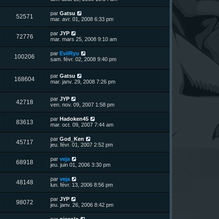
e
e
g
r
s
r
u
e
n
s
D
par
Gatsu
s
m
V
52571
i
a
e
mar. avr. 01, 2008 6:33 pm
e
e
e
g
r
s
r
u
e
n
s
D
par
JYP
s
m
V
72776
i
a
e
mar. mars 25, 2008 9:10 am
e
e
e
g
r
s
r
u
e
n
s
D
par
EvilRyu
s
m
V
100206
i
a
e
sam. févr. 02, 2008 9:40 pm
e
e
e
g
r
s
r
u
e
n
s
s
m
D
par
Gatsu
i
a
V
168604
e
e
e
mar. janv. 29, 2008 7:26 pm
e
g
s
r
r
e
u
s
n
s
m
a
D
par
JYP
i
e
V
42718
g
e
e
ven. nov. 09, 2007 1:58 pm
e
s
e
r
r
s
u
n
s
m
a
D
par
Hadoken45
V
83613
i
e
g
e
mar. oct. 09, 2007 7:44 am
e
e
s
e
r
r
u
s
n
D
par
God_Ken
s
m
a
V
45717
i
e
jeu. févr. 01, 2007 2:52 pm
e
g
e
e
r
s
e
r
u
n
s
D
par
veja
s
m
V
68918
i
a
e
jeu. juin 01, 2006 3:30 pm
e
e
e
g
r
s
r
u
e
n
s
D
par
veja
s
m
V
48148
i
a
e
lun. févr. 13, 2006 8:56 pm
e
e
e
g
r
s
r
u
e
n
s
D
par
JYP
s
m
V
98072
i
a
e
jeu. janv. 26, 2006 8:42 pm
e
e
e
g
r
s
r
u
e
n
s
D
par
piccolo