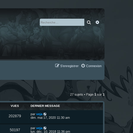
Rechercher
Recherche avan
S’enregistrer
Connexion
27 sujets • Page
1
sur
1
VUES
DERNIER MESSAGE
D
par
veja
V
202879
e
dim. mai 17, 2020 11:30 am
r
u
n
D
par
veja
i
V
50197
e
e
lun. déc. 10, 2018 11:36 pm
e