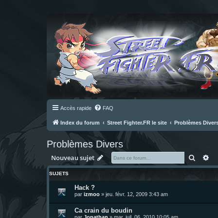
Accès rapide
FAQ
Index du forum
Street Fighter.FR le site
Problèmes Diver
Problèmes Divers
Recher
Re
Nouveau sujet
SUJETS
Hack ?
par
izmoo
»
jeu. févr. 12, 2009 3:43 am
Ca crain du boudin
par
Jonathan
»
mar. juil. 06, 2010 10:05 am