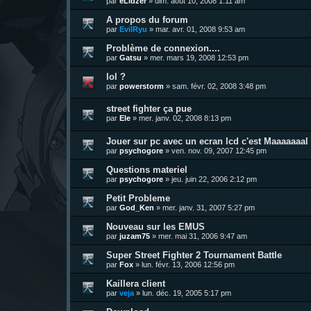
par
eLidzer
»
dim. août 10, 2008 1:11 am
A propos du forum
par
EvilRyu
»
mar. avr. 01, 2008 9:53 am
Problème de connexion....
par
Gatsu
»
mer. mars 19, 2008 12:53 pm
lol ?
par
powerstorm
»
sam. févr. 02, 2008 3:48 pm
street fighter ça pue
par
Ele
»
mer. janv. 02, 2008 8:13 pm
Jouer sur pc avec un ecran lcd c'est Maaaaaaal !
par
psychogore
»
ven. nov. 09, 2007 12:45 pm
Questions materiel
par
psychogore
»
jeu. juin 22, 2006 2:12 pm
Petit Probleme
par
God_Ken
»
mer. janv. 31, 2007 5:27 pm
Nouveau sur les EMUS
par
juzam75
»
mer. mai 31, 2006 9:47 am
Super Street Fighter 2 Tournament Battle
par
Fox
»
lun. févr. 13, 2006 12:56 pm
Kaillera client
par
veja
»
lun. déc. 19, 2005 5:17 pm