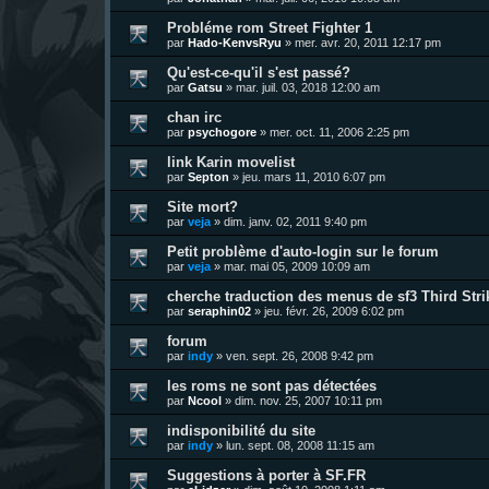
Probléme rom Street Fighter 1
par
Hado-KenvsRyu
»
mer. avr. 20, 2011 12:17 pm
Qu'est-ce-qu'il s'est passé?
par
Gatsu
»
mar. juil. 03, 2018 12:00 am
chan irc
par
psychogore
»
mer. oct. 11, 2006 2:25 pm
link Karin movelist
par
Septon
»
jeu. mars 11, 2010 6:07 pm
Site mort?
par
veja
»
dim. janv. 02, 2011 9:40 pm
Petit problème d'auto-login sur le forum
par
veja
»
mar. mai 05, 2009 10:09 am
cherche traduction des menus de sf3 Third Stri
par
seraphin02
»
jeu. févr. 26, 2009 6:02 pm
forum
par
indy
»
ven. sept. 26, 2008 9:42 pm
les roms ne sont pas détectées
par
Ncool
»
dim. nov. 25, 2007 10:11 pm
indisponibilité du site
par
indy
»
lun. sept. 08, 2008 11:15 am
Suggestions à porter à SF.FR