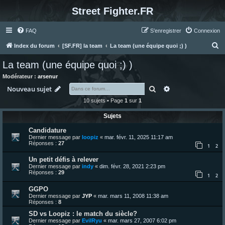
Street Fighter.FR
FAQ
S’enregistrer
Connexion
R
Index du forum
[SF.FR] la team
La team (une équipe quoi ;) )
e
La team (une équipe quoi ;) )
c
Modérateur :
arsenur
h
Rechercher
Recherche avanc
Nouveau sujet
e
10 sujets • Page
1
sur
1
r
Sujets
c
Candidature
h
Dernier message par
loopiz
«
mar. févr. 11, 2025 11:17 am
e
Réponses :
27
1
2
r
Un petit défis à relever
Dernier message par
indy
«
dim. févr. 28, 2021 2:23 pm
Réponses :
29
1
2
GGPO
Dernier message par
JYP
«
mar. mars 11, 2008 11:38 am
Réponses :
8
SD vs Loopiz : le match du siècle?
Dernier message par
EvilRyu
«
mar. mars 27, 2007 6:02 pm