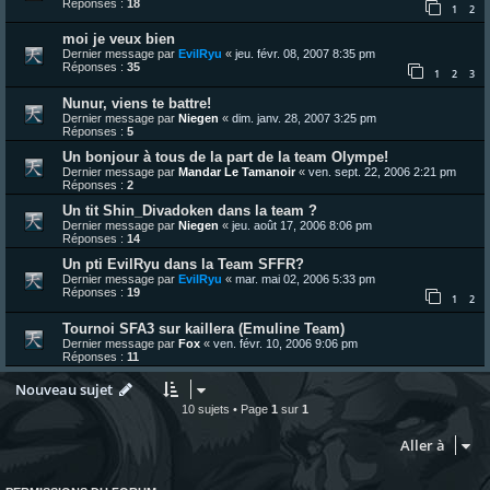
Réponses :
18
1
2
moi je veux bien
Dernier message par
EvilRyu
«
jeu. févr. 08, 2007 8:35 pm
Réponses :
35
1
2
3
Nunur, viens te battre!
Dernier message par
Niegen
«
dim. janv. 28, 2007 3:25 pm
Réponses :
5
Un bonjour à tous de la part de la team Olympe!
Dernier message par
Mandar Le Tamanoir
«
ven. sept. 22, 2006 2:21 pm
Réponses :
2
Un tit Shin_Divadoken dans la team ?
Dernier message par
Niegen
«
jeu. août 17, 2006 8:06 pm
Réponses :
14
Un pti EvilRyu dans la Team SFFR?
Dernier message par
EvilRyu
«
mar. mai 02, 2006 5:33 pm
Réponses :
19
1
2
Tournoi SFA3 sur kaillera (Emuline Team)
Dernier message par
Fox
«
ven. févr. 10, 2006 9:06 pm
Réponses :
11
Nouveau sujet
10 sujets • Page
1
sur
1
Aller à