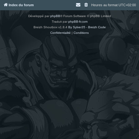
Index du forum
Heures au format
UTC+02:00
Développé par
phpBB
® Forum Software © phpBB Limited
Traduit par
phpBB-fr.com
Breizh Shoutbox v1.8.4
By Sylver35 - Breizh Code
Confidentialité
|
Conditions