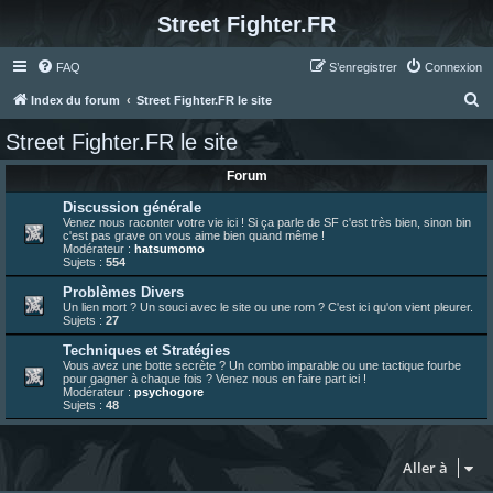
Street Fighter.FR
FAQ
S’enregistrer
Connexion
R
Index du forum
Street Fighter.FR le site
e
Street Fighter.FR le site
c
Forum
h
e
Discussion générale
Venez nous raconter votre vie ici ! Si ça parle de SF c'est très bien, sinon bin
r
c'est pas grave on vous aime bien quand même !
Modérateur :
hatsumomo
c
Sujets :
554
h
Problèmes Divers
Un lien mort ? Un souci avec le site ou une rom ? C'est ici qu'on vient pleurer.
e
Sujets :
27
r
Techniques et Stratégies
Vous avez une botte secrète ? Un combo imparable ou une tactique fourbe
pour gagner à chaque fois ? Venez nous en faire part ici !
Modérateur :
psychogore
Sujets :
48
Aller à