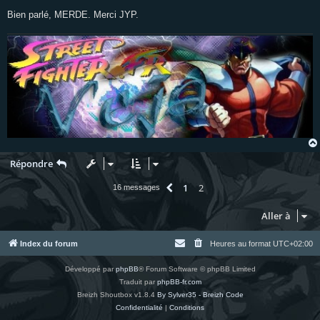
Bien parlé, MERDE. Merci JYP.
Répondre
1
2
Précédente
16 messages
Aller à
Index du forum
Heures au format
UTC+02:00
Développé par
phpBB
® Forum Software © phpBB Limited
Traduit par
phpBB-fr.com
Breizh Shoutbox v1.8.4
By Sylver35 - Breizh Code
Confidentialité
|
Conditions