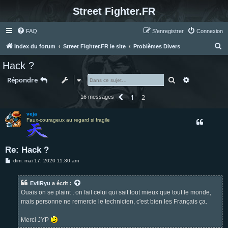
Street Fighter.FR
FAQ
S’enregistrer
Connexion
R
Index du forum
Street Fighter.FR le site
Problèmes Divers
e
Hack ?
c
Rechercher
Recherche 
Répondre
h
e
1
2
Précédente
16 messages
r
veja
c
Faux-courageux au regard si fragile
h
e
Re: Hack ?
r
M
dim. mai 17, 2020 11:30 am
e
s
s
EvilRyu
a écrit :
a
g
Ouais on se plaint , on fait celui qui sait tout mieux que tout le monde,
e
mais personne ne remercie le technicien, c'est bien les Français ça.
Merci JYP