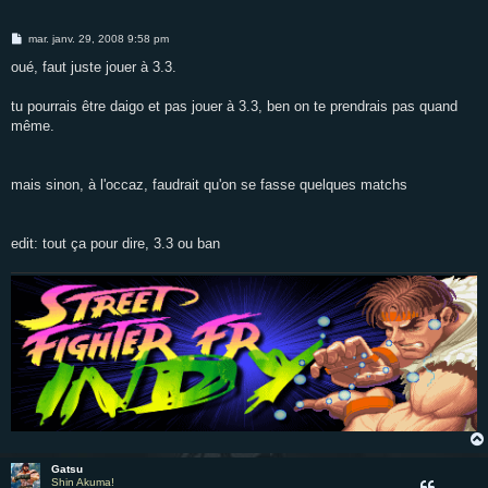
M
mar. janv. 29, 2008 9:58 pm
e
s
oué, faut juste jouer à 3.3.
s
a
g
tu pourrais être daigo et pas jouer à 3.3, ben on te prendrais pas quand
e
même.
mais sinon, à l'occaz, faudrait qu'on se fasse quelques matchs
edit: tout ça pour dire, 3.3 ou ban
Gatsu
Shin Akuma!