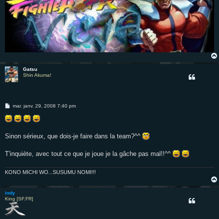
Gatsu
Shin Akuma!
M
mar. janv. 29, 2008 7:40 pm
e
s
s
a
g
Sinon sérieux, que dois-je faire dans la team?^^
e
T'inquiète, avec tout ce que je joue je la gâche pas mal!!^^
KONO MICHI WO...SUSUMU NOMI!!!
indy
King [SF.FR]