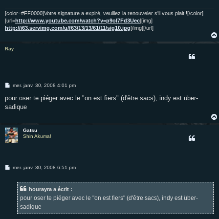
g
e
[color=#FF0000]Votre signature a expiré, veuillez la renouveler s'il vous plait ![/color]
[url=
http://www.youtube.com/watch?v=p9oI7Fd3Uec
][img]
http://i63.servimg.com/u/f63/13/13/61/11/sig10.jpg
[/img][/url]
Ray
M
mer. janv. 30, 2008 4:01 pm
e
s
pour oser te piéger avec le "on est fiers" (d'être sacs), indy est über-
s
sadique
a
g
e
Gatsu
Shin Akuma!
M
mer. janv. 30, 2008 6:51 pm
e
s
s
hourayra a écrit :
a
g
pour oser te piéger avec le "on est fiers" (d'être sacs), indy est über-
e
sadique