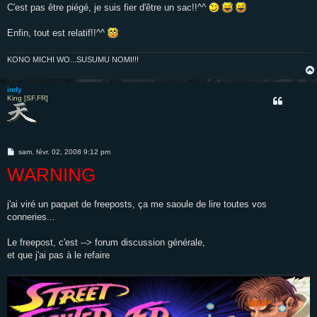
C'est pas être piégé, je suis fier d'être un sac!!^^
Enfin, tout est relatif!!^^
KONO MICHI WO...SUSUMU NOMI!!!
indy
King [SF.FR]
M
sam. févr. 02, 2008 9:12 pm
e
WARNING
s
s
a
g
e
j'ai viré un paquet de freeposts, ça me saoule de lire toutes vos
conneries...
Le freepost, c'est --> forum discussion générale,
et que j'ai pas à le refaire