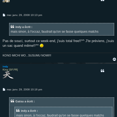
M
mar. janv. 29, 2008 10:13 pm
e
s
s
indy a écrit :
a
g
mais sinon, à l'occaz, faudrait qu'on se fasse quelques matchs
e
Pas de souci, surtout ce week-end, j'suis total free!!^^ J'te préviens, j'suis
un sac quand même!!^^
KONO MICHI WO...SUSUMU NOMI!!!
indy
King [SF.FR]
M
mar. janv. 29, 2008 10:16 pm
e
s
s
Gatsu a écrit :
a
g
e
indy a écrit :
mais sinon, à l'occaz, faudrait qu'on se fasse quelques matchs