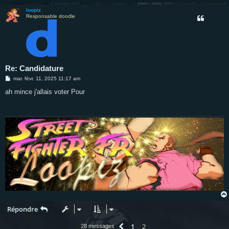
loopiz
Responsable doodle
Re: Candidature
M
mar. févr. 11, 2025 11:17 am
e
s
ah mince j'allais voter Pour
s
a
g
e
Répondre
1
2
Précédente
28 messages