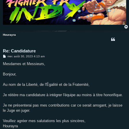
Hourayra
Re: Candidature
M
mer. août 30, 2023 4:13 am
e
s
Mesdames et Messieurs,
s
a
g
Bonjour,
e
Au nom de la Liberté, de l'Égalité et de la Fraternité,
Je réitère ma candidature à intégrer l'équipe au moins à titre honorifique.
Je ne présenterai pas mes contributions car ce serait arrogant, je laisse
le Juge en juger.
Veuillez agréer mes salutations les plus sincères,
Hourayra