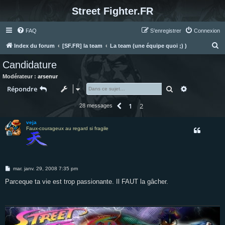
Street Fighter.FR
FAQ
S’enregistrer
Connexion
R
Index du forum
[SF.FR] la team
La team (une équipe quoi ;) )
e
Candidature
c
Modérateur :
arsenur
h
Rechercher
Recherche 
Répondre
e
1
2
Précédente
28 messages
r
c
veja
Faux-courageux au regard si fragile
h
e
r
M
mar. janv. 29, 2008 7:35 pm
e
s
Parceque ta vie est trop passionante. Il FAUT la gâcher.
s
a
g
e