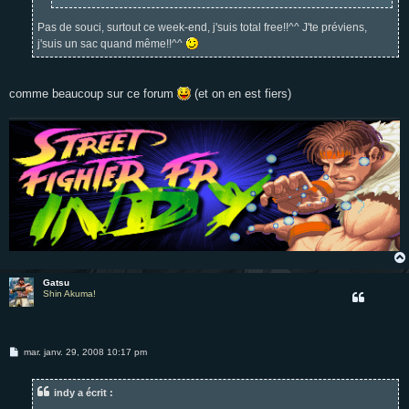
Pas de souci, surtout ce week-end, j'suis total free!!^^ J'te préviens,
j'suis un sac quand même!!^^
comme beaucoup sur ce forum
(et on en est fiers)
Gatsu
Shin Akuma!
M
mar. janv. 29, 2008 10:17 pm
e
s
s
indy a écrit :
a
g