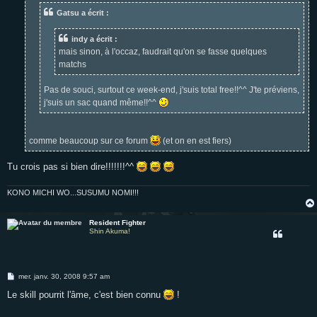
e
Gatsu a écrit :
indy a écrit :
mais sinon, à l'occaz, faudrait qu'on se fasse quelques
matchs
Pas de souci, surtout ce week-end, j'suis total free!!^^ J'te préviens,
j'suis un sac quand même!!^^
comme beaucoup sur ce forum
(et on en est fiers)
Tu crois pas si bien dire!!!!!!!^^
KONO MICHI WO...SUSUMU NOMI!!!
Resident Fighter
Shin Akuma!
M
mer. janv. 30, 2008 9:57 am
e
s
Le skill pourrit l'âme, c'est bien connu
!
s
a