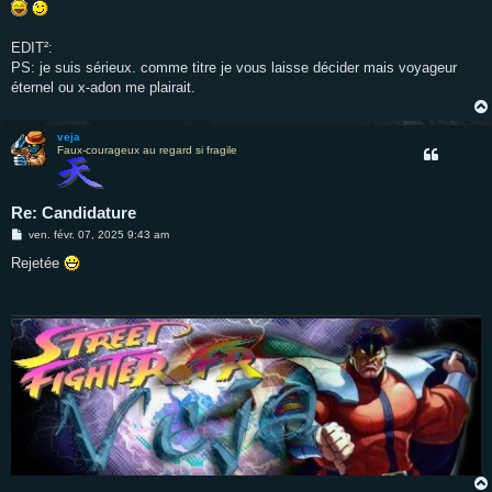
EDIT²:
PS: je suis sérieux. comme titre je vous laisse décider mais voyageur
éternel ou x-adon me plairait.
veja
Faux-courageux au regard si fragile
Re: Candidature
M
ven. févr. 07, 2025 9:43 am
e
s
Rejetée
s
a
g
e