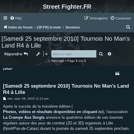
Street Fighter.FR
FAQ
S’enregistrer
Connexion
R
Index du forum
[SF.FR] la team
Sessions
e
[Samedi 25 septembre 2010] Tournois No Man's
c
Land R4 à Lille
h
Rechercher
Recherche 
Répondre
e
1 message • Page
1
sur
1
r
yahari
c
h
e
[Samedi 25 septembre 2010] Tournois No Man's Land
R4 à Lille
r
M
mer. sept. 08, 2010 11:12 pm
e
s
Après le succès de la troisième édition (
s
Photos, vidéos et résultats disponibles en cliquant ici
), l'association
a
g
La Crampe Aux Doigts
annonce la quatrième édition de ses tournois
e
réguliers autour des jeux de combat (2D et 3D) organisés à Lille
(Nord/Pas-de-Calais) durant la journée du samedi 25 septembre prochain.