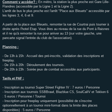
Comment y accéder? :
En métro, la station la plus proche est Gare Lille-
Flandres (accessible par la Ligne 1 et la Ligne 2).
L'arrêt de bus le plus proche est l'arrêt "Place aux Bleuets" accessible par
les lignes 3, 4, 6 et 9.
A partir de la place aux Bleuets, remonter la rue de Courtrai puis tourner à
droite après l'hotel Etap. Vous êtes au niveau de la rue du Pont à Raisnes
et il ne qu'à remonter la rue pour arriver au 13 (sur votre gauche, une
pancarte signal l'entrée du club de l'association).
Planning :
- De 13h à 15h : Accueil des pré-inscrits, validation des inscriptions et
freeplay.
- De 15h à 20h : Déroulement des tournois.
- De 20h à 23h : Soirée jeux de combat accessible aux participants.
Tarifs et PAF :
- Inscription au tournoi Super Street Fighter IV : 7 euros / Personne
- Inscription aux tournois SSBBrawl, Blazblue CS, SoulCalIV et Tekken 6
: 5 euros / Personne / Tournoi
- Inscription pour freeplay uniquement (possibilité de s'inscrire
optionnellement à un tournoi mini-format dans la limite des places
disponibles) : 5 euros / Personne