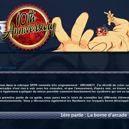
er Arcade
nue dans la rubrique SFFR nommée très originalement : ARCADE!!!. J'ai décidé de créer cet
 arcades n'ont rien à voir avec les consoles, et que l'amusement, d'après moi, se trouve am
re également expliquer du mieux possible comment fonctionnent les systèmes qui ont vu naît
a première partie de ce guide, vous aurez tout le loisir de connaître les différents élém
fonctionnements. Vous y découvrirez également les Hardware sur lesquels furent développés
1ère partie : La borne d'arcade