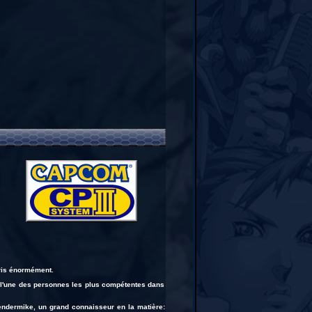
pris énormément.
oi l'une des personnes les plus compétentes dans
 Bendermike, un grand connaisseur en la matière: