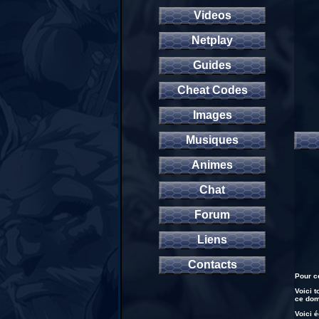
Videos
Netplay
Guides
Cheat Codes
Images
Musiques
Animes
Chat
Forum
Liens
Contacts
Pour c
Voici 
ce dom
Voici 