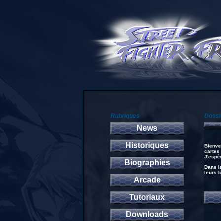
Rubriques
Dossi
News
Historiques
Bienve
cartes
J'espè
Biographies
Dans l
leurs 
Arcade
Tutoriaux
Downloads