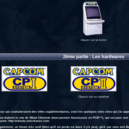
cliquez sur la borne
2ème partie : Les hardwares
Cliquez sur un système
eux qui souhaiteraient des infos supplémentaires, voici les quelques sites chez qui j'ai ap
tout d'abord le site de Métal Chimiste (mon premier fournisseur en PCB^^), qui est pour m
aine:
http://cbsata.emu-france.com
également, un forum très actif (bien qu'il ait perdu sa base il y'a peu), géré par mon ami