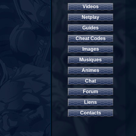
Videos
Netplay
Guides
Cheat Codes
Images
Musiques
Animes
Chat
Forum
Liens
Contacts