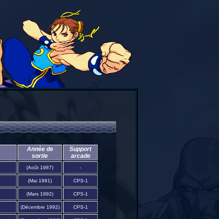
Année de
Support
sortie
arcade
(Août 1987)
-
(Mai 1991)
CPS-1
(Mars 1992)
CPS-1
(Décembre 1992)
CPS-1