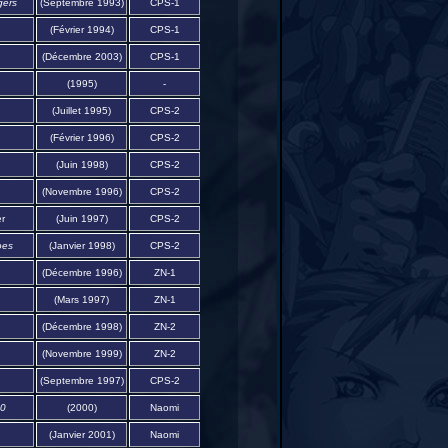
gers
(Septembre 1993)
CPS-1
(Février 1994)
CPS-1
(Décembre 2003)
CPS-1
(1995)
-
(Juillet 1995)
CPS-2
(Février 1996)
CPS-2
(Juin 1998)
CPS-2
(Novembre 1996)
CPS-2
r
(Juin 1997)
CPS-2
oes
(Janvier 1998)
CPS-2
(Décembre 1996)
ZN-1
(Mars 1997)
ZN-1
(Décembre 1998)
ZN-2
(Novembre 1999)
ZN-2
(Septembre 1997)
CPS-2
00
(2000)
Naomi
(Janvier 2001)
Naomi