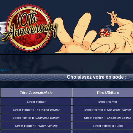
riques
Choisissez votre épisode :
Titre Japonais/Asie
Titre US/Euro
Street Fighter
Street Fighter
Street Fighter II
The World Warrior
Street Fighter II
The World Warrior
Street Fighter II'
Champion Edition
Street Fighter II'
Champion Edition
Street Fighter II'
Hyper Fighting
Street Fighter II Turbo