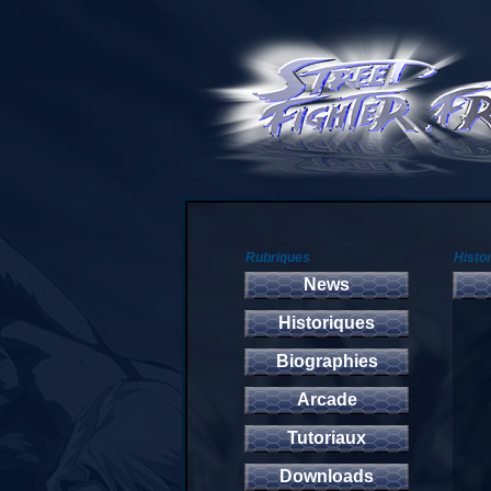
Rubriques
Histo
News
Historiques
Biographies
Arcade
Tutoriaux
Downloads