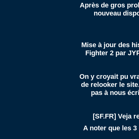
Après de gros prob
nouveau dispon
Mise à jour des
hi
Fighter 2
par JY
On y croyait pu v
de relooker le sit
pas à nous écri
[SF.FR] Veja r
A noter que les 3