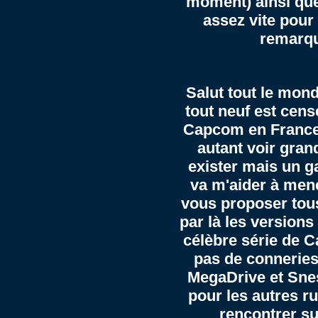
moment) ainsi qu
assez vite pour
remarq
Salut tout le mon
tout neuf est cens
Capcom en France 
autant voir gran
exister mais un g
va m'aider à mene
vous proposer tou
par là les version
célèbre série de 
pas de conneries
MegaDrive et Snes
pour les autres r
rencontrer su