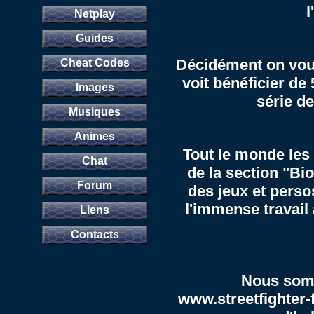
l
Netplay
Guides
Décidément on vous
Cheat Codes
voit bénéficier de
Images
série de
Musiques
Animes
Tout le monde les 
Chat
de la section "
Bio
Forum
des jeux et perso
l'immense travail 
Liens
Contacts
Nous somm
www.streetfighter