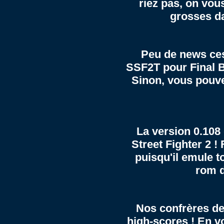
riez pas, on vou
grosses da
Peu de news ces
SSF2T pour Final B
Sinon, vous pouv
La version 0.108 
Street Fighter 2 !
puisqu'il emule t
rom d
Nos confrères d
high-scores ! En vo