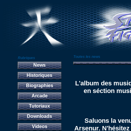
Toutes les news
Rubriques
News
Historiques
L'album des musiq
Biographies
en séction
mus
Arcade
Tutoriaux
Downloads
Saluons la ven
Videos
Arsenur. N'hésitez p