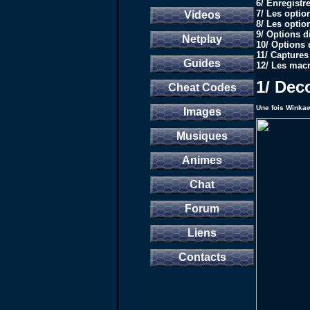
6/ Enregistre
7/ Les opti
Videos
8/ Les opti
9/ Options d
Netplay
10/ Options 
11/ Captures
Guides
12/ Les mac
1/ Dec
Cheat Codes
Une fois Winkaw
Images
Musiques
Animes
Chat
Forum
Liens
Contacts