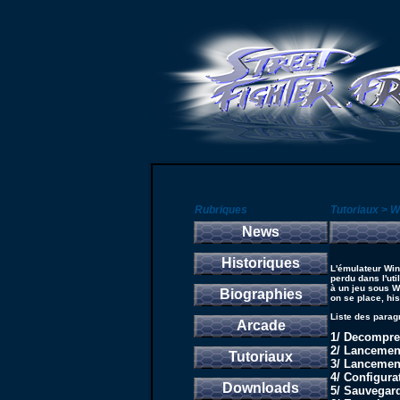
Rubriques
Tutoriaux > 
News
Historiques
L'émulateur Win
perdu dans l'ut
à un jeu sous W
Biographies
on se place, his
Liste des parag
Arcade
1/ Decompre
2/ Lancement
Tutoriaux
3/ Lancemen
4/ Configura
Downloads
5/ Sauvegard