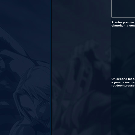
A votre premier
chercher la con
Un second messa
à jouer avec ce
redécompressez 