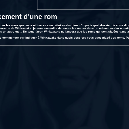
cement d'une rom
cer les roms que vous utiliserez avec Winkawaks dans n'importe quel dossier de votre diqu
iguration de Winkawaks, je vous conseille de toutes les mettre dans un même dossier ou m
 un autre etc... De toute façon Winkawaks ne lancera que les roms qui sont situées dans a
 commencer par indiquer à Winkawaks dans quels dossiers vous avez placé vos roms. Pour