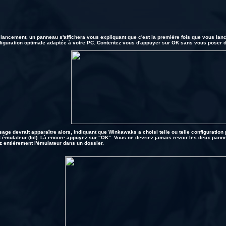
 lancement, un panneau s'affichera vous expliquant que c'est la première fois que vous lan
figuration optimale adaptée à votre PC. Contentez vous d'appuyer sur OK sans vous poser 
ge devrait apparaître alors, indiquant que Winkawaks a choisi telle ou telle configuration p
t émulateur (lol). Là encore appuyez sur "OK". Vous ne devriez jamais revoir les deux pann
entièrement l'émulateur dans un dossier.