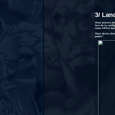
3/ Lan
Vous pouvez pla
lors de la conf
roms CPS-2 dans
Vous devez donc
paths".