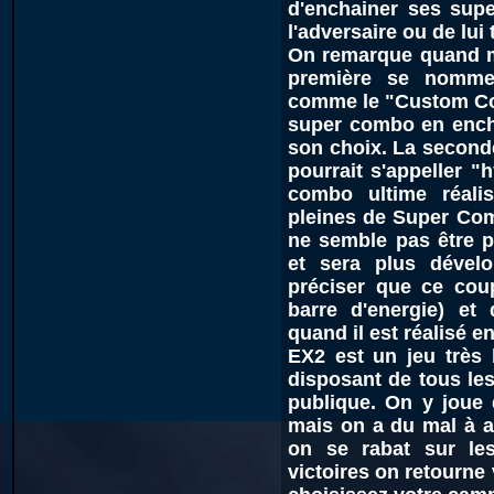
d'enchainer ses sup
l'adversaire ou de lui
On remarque quand m
première se nomme
comme le "Custom Co
super combo en ench
son choix. La seconde
pourrait s'appeller "
combo ultime réali
pleines de Super Co
ne semble pas être p
et sera plus dével
préciser que ce coup
barre d'energie) et 
quand il est réalisé en
EX2 est un jeu très b
disposant de tous les
publique. On y joue 
mais on a du mal à a
on se rabat sur le
victoires on retourne