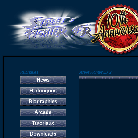
Rubriques
Street Fighter EX 2
News
Historiques
Biographies
Arcade
Tutoriaux
Downloads