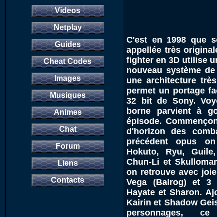
Videos
Netplay
C'est en 1998 que so
Guides
appellée très origin
fighter en 3D utilise
Cheat Codes
nouveau système de C
Images
une architecture trè
permet un portage fac
Musiques
32 bit de Sony. Voy
borne parvient à g
Animes
épisode. Commençons
Chat
d'horizon des comb
précédent opus on 
Forum
Hokuto, Ryu, Guile
Chun-Li et Skulloma
Liens
on retrouve avec joie
Contacts
Vega (Balrog) et 3 
Hayate et Sharon. Aj
Kairin et Shadow Geis
personnages, ce