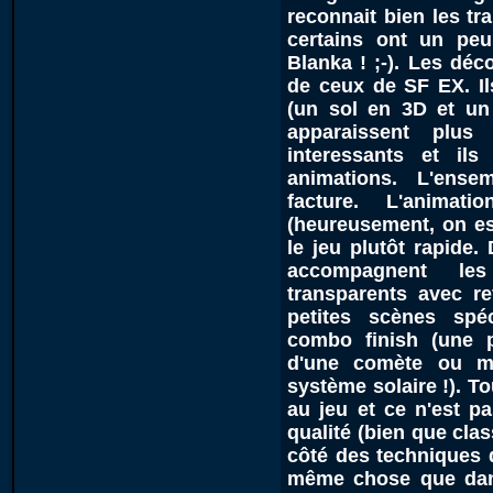
reconnait bien les tr
certains ont un peu
Blanka ! ;-). Les dé
de ceux de SF EX. Il
(un sol en 3D et un
apparaissent plus
interessants et il
animations. L'ense
facture. L'animat
(heureusement, on e
le jeu plutôt rapide.
accompagnent les
transparents avec ref
petites scènes spé
combo finish (une p
d'une comète ou m
système solaire !). T
au jeu et ce n'est p
qualité (bien que cla
côté des techniques 
même chose que dans