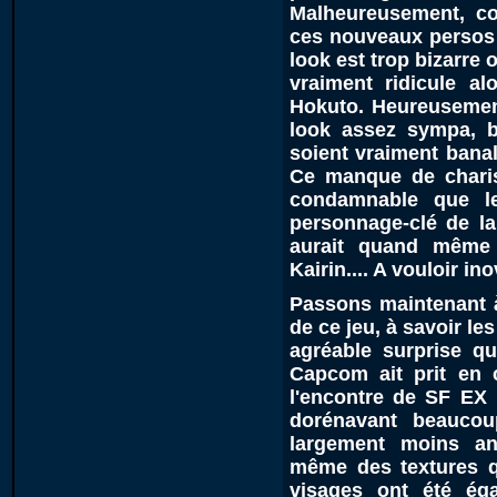
Malheureusement, c
ces nouveaux persos 
look est trop bizarre
vraiment ridicule a
Hokuto. Heureusement
look assez sympa, b
soient vraiment banal
Ce manque de charis
condamnable que le
personnage-clé de la
aurait quand même 
Kairin.... A vouloir in
Passons maintenant à
de ce jeu, à savoir le
agréable surprise qu
Capcom ait prit en 
l'encontre de SF EX
dorénavant beaucoup
largement moins an
même des textures q
visages ont été égal