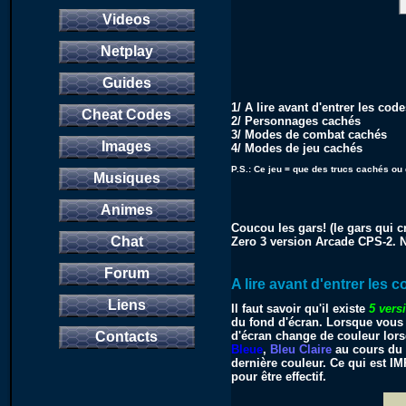
Videos
Netplay
Guides
1/ A lire avant d'entrer les cod
Cheat Codes
2/ Personnages cachés
3/ Modes de combat cachés
Images
4/ Modes de jeu cachés
P.S.: Ce jeu = que des trucs cachés ou
Musiques
Animes
Coucou les gars! (le gars qui c
Chat
Zero 3 version Arcade CPS-2. 
Forum
A lire avant d'entrer les c
Liens
Il faut savoir qu'il existe
5 vers
du fond d'écran. Lorsque vous 
Contacts
d'écran change de couleur lors
Bleue
,
Bleu Claire
au cours du 
dernière couleur. Ce qui est 
pour être effectif.