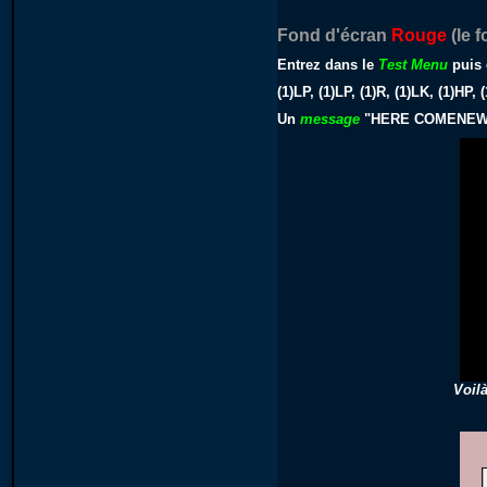
Fond d'écran
Rouge
(le 
Entrez dans le
Test Menu
puis 
(1)LP, (1)LP, (1)R, (1)LK, (1)HP
Un
message
"HERE COMENEW 
Voil