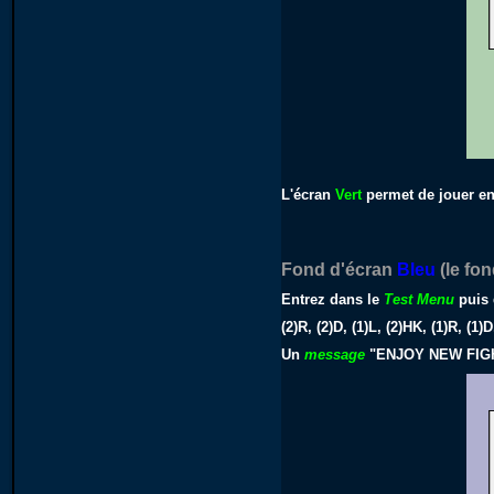
L'écran
Vert
permet de jouer 
Fond d'écran
Bleu
(le fo
Entrez dans le
Test Menu
puis 
(2)R, (2)D, (1)L, (2)HK, (1)R, (1
Un
message
"ENJOY NEW FIGH