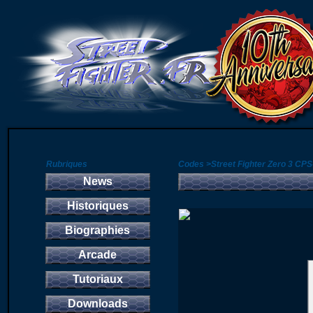
Rubriques
Codes >Street Fighter Zero 3 CPS
News
Historiques
Biographies
Arcade
Tutoriaux
Downloads