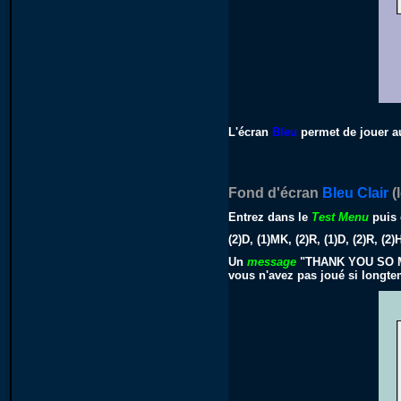
L'écran
Bleu
permet de jouer 
Fond d'écran
Bleu Clair
(
Entrez dans le
Test Menu
puis 
(2)D, (1)MK, (2)R, (1)D, (2)R, (2
Un
message
"THANK YOU SO M
vous n'avez pas joué si longte