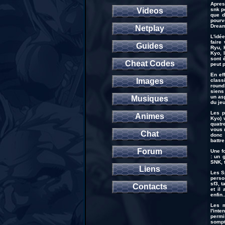
Apres
Videos
snk po
que d
pourv
Dream
Netplay
L'idé
faire
Guides
Ryu, 
Kyo, 
sont 
Cheat Codes
peut 
En ef
Images
class
round
siens 
un as
Musiques
du je
Les p
Animes
Kyo) 
quatr
vous 
Chat
donc 
battre
Forum
Une f
: un 
SNK, t
Liens
Les S
perso
sf3, t
Contacts
et il
enfin..
Les m
l'int
permi
sompt