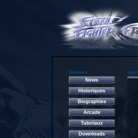
Rubriques
Capco
News
Historiques
Biographies
Arcade
Tutoriaux
Downloads