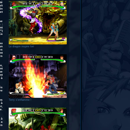
té
it
in
et
ue
 :
nt
^)
Ca
au
un
Le dragon inspire Iori
es
nt
es
u,
nt
ue
nt
 à
és
ve
ns
Terry s'enflamme !
 à
r,
e.
 à
 a
es