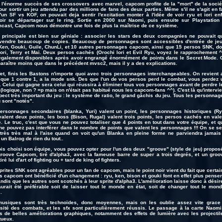
 l'énorme succès de ses crossovers avec marvel, capcom profite de la "mort" de la socié
ur sortir un jeu attendu par des millions de fans des deux parties. Même s'il ne s'agit en fa
'un SF vs KOF, on pouvait deja sentir l'excitation monter à l'idée de voir ryu et iori enf
oir se départager sur le ring. Sortie en 2000 sur Naomi, puis ensuite sur Playstation 
cast, Capcom nous démontre une fois de plus la maîtrise de ce système.
e principale est bien sur géniale : associer les stars des deux compagnies ne pouvait q
 vendre beaucoup de copies. Beaucoup de personnages sont accessibles d'entrée de jeu
Ken, Gouki, Guile, ChunLi, et 10 autres personnages capcom, ainsi que 15 persos SNK, do
Iori, Terry et Mai. Deux persos cachés (Orochi Iori et Evil Ryu, voyez le rapprochement ^
également disponibles après avoir engrangé énormément de points dans le Secret Mode. 
paraître moins que dans le précédent mvsc2, mais il y a des explications.
fet, finis les Bastons n'importe quoi avec trois personnages interchangeables. On revient 
ique 1 contre 1, a la mode snk. Des que l'un de vos persos perd le combat, vous perdez 
. Celui qui gagne sera celui qui réussira à éliminer tous vos personnages avant de perdre l
(logique, non ? =p mais on n'était pas habitué nous les capcom-fans ^^). C'est là qu'intervie
pect très important du jeu : le système de ratio, le grand gâchis du jeu. Tous les personnag
u sont "notés".
ersonnages secondaires (blanka, Yuri) valent un point, les personnages historiques (Ry
valent deux points, les boss (Bison, Rugal) valent trois points, les persos cachés en vale
e. Le truc, c'est que vous ne pouvez totaliser que 4 points en tout dans votre équipe, et q
ne pouvez pas interférer dans le nombre de points que valent les personnages !!! On se se
très très mal à l'aise quand on voit qu'un Blanka en pleine forme ne parviendra jamais
 un Balrog de rien du tout..
ois choisi son équipe, vous pouvez opter pour l'un des deux "groove" (style de jeu) propos
groove Capcom, tiré d'alpha3, avec la fameuse barre de super a trois degrés, et un groo
iré lui d'art of fighting ou + tard de king of fighters.
prites SNK sont agréables pour un fan de capcom, mais le point noir vient du fait que certai
s capcom ont bénéficié d'un changement : ryu, ken, bison et gouki font en effet plus penser
andis que les autres sont scotchés à leur sprite d'alpha3. L'amélioration laisse donc à désire
 aurait été préférable soit de laisser tout le monde en état, soit de changer tout le mond
.
usiques sont très technoïdes, donc moyennes, mais on les oublie assez vite grace
ensité des combats, et les sfx sont particulièrement réussis. Le passage à la carte Naomi
s de belles améliorations graphiques, notamment des effets de lumière avec les projectil
ueux.