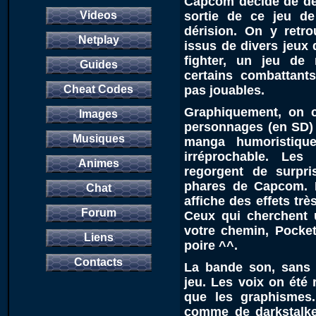
Capcom décide de dér
Videos
sortie de ce jeu d
dérision. On y retr
Netplay
issus de divers jeux 
fighter, un jeu de 
Guides
certains combattants
Cheat Codes
pas jouables.
Graphiquement, on c
Images
personnages (en SD) 
Musiques
manga humoristique
irréprochable. Les
Animes
regorgent de surpris
phares de Capcom. 
Chat
affiche des effets tr
Forum
Ceux qui cherchent 
votre chemin, Pocket 
Liens
poire ^^.
Contacts
La bande son, sans ê
jeu. Les voix on été 
que les graphismes.
comme de darkstalker