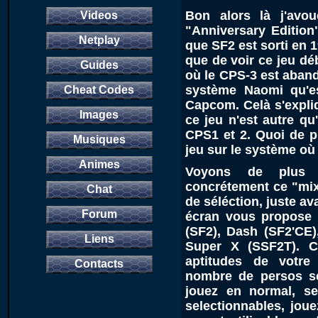
Bon alors là j'avo
Videos
"Anniversary Edition
Netplay
que SF2 est sorti en 
que de voir ce jeu dé
Guides
où le CPS-3 est aband
système Naomi qu'es
Cheat Codes
Capcom. Celà s'expliq
Images
ce jeu n'est autre qu
CPS1 et 2. Quoi de p
Musiques
jeu sur le système où
Animes
Voyons de plus 
concrétement ce "mix".
Chat
de séléction, juste a
Forum
écran vous propose d
(SF2), Dash (SF2'CE)
Liens
Super X (SSF2T). C
aptitudes de votre
Contacts
nombre de persos sél
jouez en normal, se
selectionnables, jou