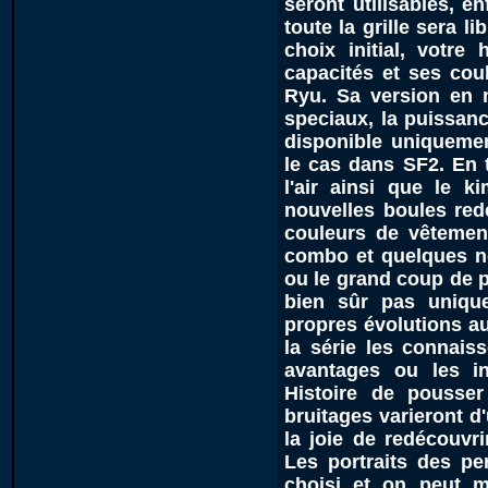
seront utilisables, e
toute la grille sera l
choix initial, votr
capacités et ses cou
Ryu. Sa version en
speciaux, la puissanc
disponible uniqueme
le cas dans SF2. En t
l'air ainsi que le 
nouvelles boules red
couleurs de vêtemen
combo et quelques 
ou le grand coup de p
bien sûr pas uniqu
propres évolutions au
la série les connais
avantages ou les i
Histoire de pousser
bruitages varieront d
la joie de redécouvri
Les portraits des pe
choisi et on peut 