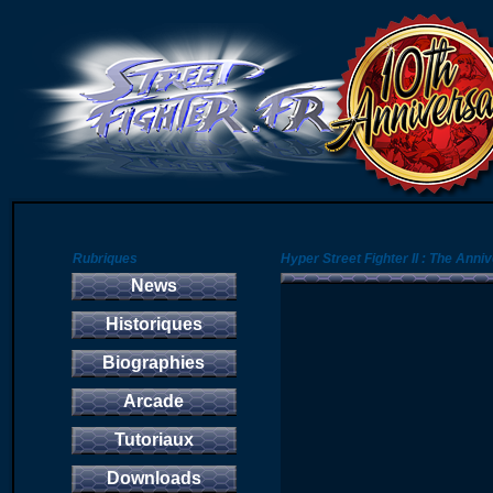
Rubriques
Hyper Street Fighter II : The Anni
News
Historiques
Biographies
Arcade
Tutoriaux
Downloads