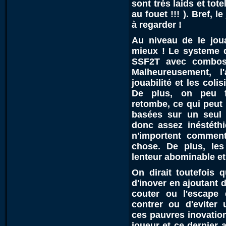
sont très laids et to
au fouet !!! ). Bref, 
à regarder !
Au niveau de le jouab
mieux ! Le systeme d
SSF2T avec combos 
Malheureusement, l
jouabilité et les coli
De plus, on peu fr
retombe, ce qui peut
basées sur un seul
donc assez inéstéth
n'importent commen
chose. De plus, le
lenteur abominable et
On dirait toutefois 
d'inover en ajoutant
couter ou l'escape 
contrer ou d'eviter 
ces pauvres inovation
joueur et ce dernier 