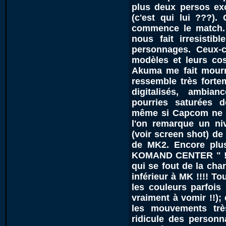
plus deux persos exc
(c'est qui lui ???).
commence le match. 
nous fait irresistib
personnages. Ceux-c
modèles et leurs cos
Akuma me fait mourri
ressemble très forte
digitalisés, ambia
pourries saturées 
même si Capcom ne t
l'on remarque un ni
(voir screen shot) d
de MK2. Encore plus
KOMAND CENTER " !!! 
qui se fout de la cha
inférieur à MK !!!! To
les couleurs parfois
vraiment à vomir !!);
les mouvements trè
ridicule des personn