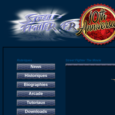
Rubriques
Street Fighter The Movie
News
Historiques
Biographies
Arcade
Tutoriaux
Downloads