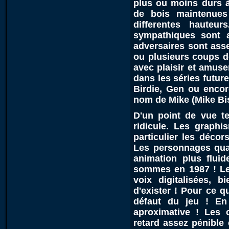
plus ou moins durs à
de bois maintenues
differentes hauteu
sympathiques sont a
adversaires sont ass
ou plusieurs coups dé
avec plaisir et amus
dans les séries futur
Birdie, Gen ou encor
nom de Mike (Mike Bi
D'un point de vue te
ridicule. Les graphi
particulier les décor
Les personnages qua
animation plus flui
sommes en 1987 ! Le
voix digitalisées, 
d'exister ! Pour ce qu
défaut du jeu ! En e
aproximative ! Les
retard assez pénible 