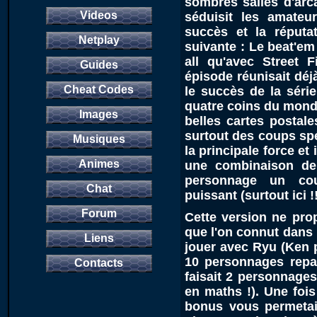
sombres salles d'arc
Videos
séduisit les amateur
succès et la réputat
Netplay
suivante : Le beat'em
all qu'avec Street 
Guides
épisode réunisait déj
Cheat Codes
le succès de la séri
quatre coins du mond
Images
belles cartes postal
surtout des coups spé
Musiques
la principale force et
Animes
une combinaison de 
personnage un coup
Chat
puissant (surtout ici !!
Forum
Cette version ne pro
que l'on connut dans l
Liens
jouer avec Ryu (Ken p
10 personnages repa
Contacts
faisait 2 personnages
en maths !). Une foi
bonus vous permetait