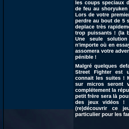
les coups speciaux d
de feu au shoryuken e
Lors de votre premie
perdre au bout de 5 s
deplace très rapide
trop puissants ! (la 
Une seule solutio
n'importe où en essay
assomera votre advers
pénible !
Malgré quelques defa
Street Fighter est
connait les suites !
sur micros seront v
complétement la réput
petit frère sera là pou
des jeux vidéos ! 
(re)découvrir ce j
particulier pour les fa